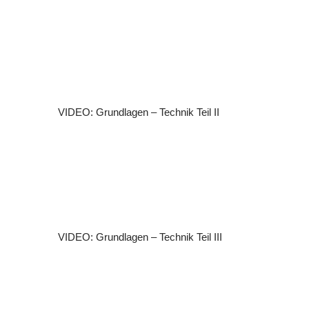
t
e
(
s
)
VIDEO: Grundlagen – Technik Teil II
VIDEO: Grundlagen – Technik Teil III