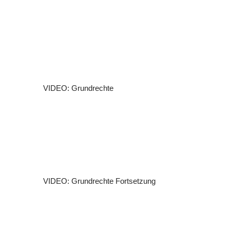
s
t
e
(
s
)
VIDEO: Grundrechte
VIDEO: Grundrechte Fortsetzung