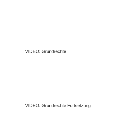
s
t
e
(
s
)
VIDEO: Grundrechte
VIDEO: Grundrechte Fortsetzung