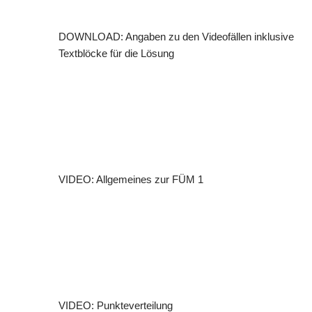
c
h
DOWNLOAD: Angaben zu den Videofällen inklusive
s
Textblöcke für die Lösung
t
e
(
s
)
VIDEO: Allgemeines zur FÜM 1
VIDEO: Punkteverteilung