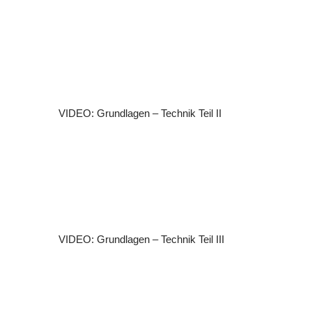
t
e
(
s
)
VIDEO: Grundlagen – Technik Teil II
VIDEO: Grundlagen – Technik Teil III