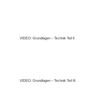
t
e
(
s
)
VIDEO: Grundlagen – Technik Teil II
VIDEO: Grundlagen – Technik Teil III