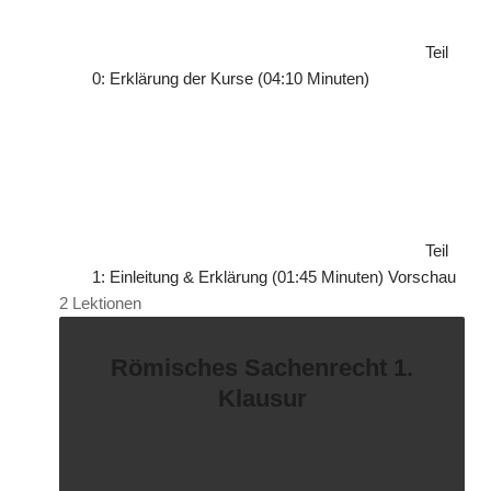
c
h
Teil
s
0: Erklärung der Kurse (04:10 Minuten)
t
e
(
s
)
Teil
1: Einleitung & Erklärung (01:45 Minuten)
Vorschau
2 Lektionen
Römisches Sachenrecht 1.
Klausur