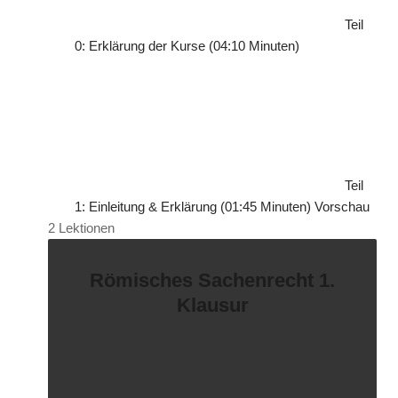
h
Teil
s
0: Erklärung der Kurse (04:10 Minuten)
t
e
(
s
)
Teil
1: Einleitung & Erklärung (01:45 Minuten)
Vorschau
2 Lektionen
Römisches Sachenrecht 1.
Klausur