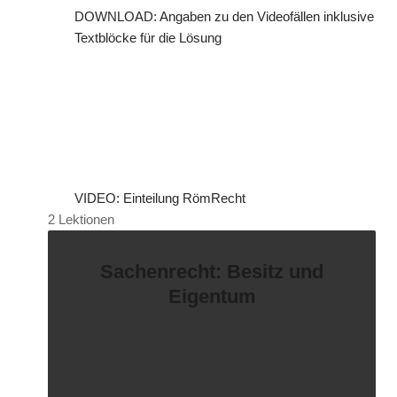
s
DOWNLOAD: Angaben zu den Videofällen inklusive
t
Textblöcke für die Lösung
e
(
s
)
VIDEO: Einteilung RömRecht
2 Lektionen
Sachenrecht: Besitz und
Eigentum